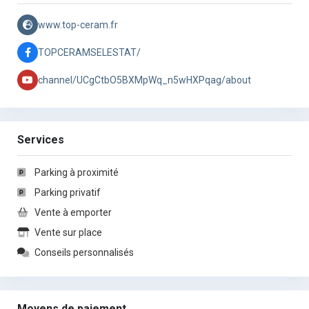
www.top-ceram.fr
TOPCERAMSELESTAT/
channel/UCgCtbO5BXMpWq_n5wHXPqag/about
Services
Parking à proximité
Parking privatif
Vente à emporter
Vente sur place
Conseils personnalisés
Moyens de paiement