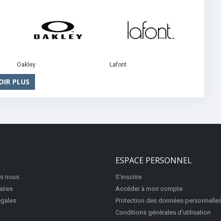
Oakley
Lafont
OIR PLUS
ESPACE PERSONNEL
s nous
S'inscrire
aires
Accéder à mon compte
égales
Protection des données personnelle
Conditions générales d'utilisation