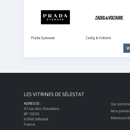
Prada Eyewear
Zadig & Voltaire
V
LES VITRINES DE SÉLESTAT
ADRESSE :
Qui somme
47 rue des Chevaliers
Nos parten
BP 10255
Mentions l
67600 Sélestat
France