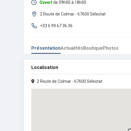
Ouvert
de 09h00 à 18h00
Lundi :
09h00 - 12h00
•
14h00 - 19h00
2 Route de Colmar - 67600 Sélestat
Mardi :
09h00 - 19h00
+33 6 99 67 36 36
Mercredi :
09h00 - 19h00
Présentation
Actualités
Boutique
Photos
Jeudi :
09h00 - 19h00
Vendredi :
09h00 - 19h00
Localisation
Samedi :
09h00 - 18h00
2 Route de Colmar - 67600 Sélestat
Dimanche :
Fermé