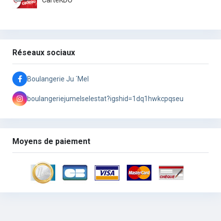
Réseaux sociaux
Boulangerie Ju ´Mel
boulangeriejumelselestat?igshid=1dq1hwkcpqseu
Moyens de paiement