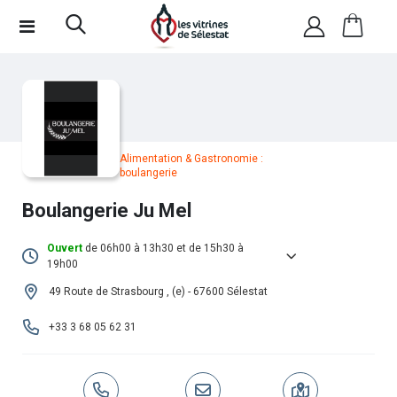
Alimentation & Gastronomie :
boulangerie
Boulangerie Ju Mel
Ouvert
de 06h00 à 13h30 et de 15h30 à
19h00
Lundi :
06h00 -
•
15h30 -
49 Route de Strasbourg , (e) - 67600 Sélestat
13h30
19h00
+33 3 68 05 62 31
Mardi :
06h00 -
•
15h30 -
13h30
19h00
Mercredi :
Fermé