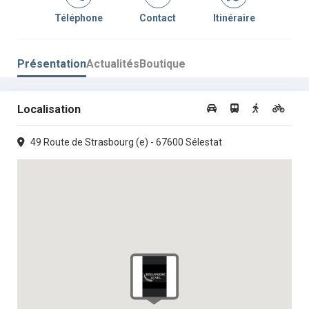
Jeudi :
06h00 -
•
15h30 -
Téléphone
Contact
Itinéraire
13h30
19h00
Vendredi :
06h00 -
•
15h30 -
13h30
19h00
Présentation
Actualités
Boutique
Samedi :
07h00 -
•
00h00 -
12h30
00h00
Localisation
Dimanche :
07h00 -
•
00h00 -
12h30
00h00
49 Route de Strasbourg (e) - 67600 Sélestat