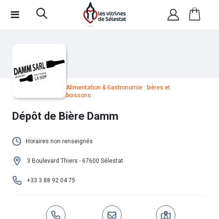
Alimentation & Gastronomie : bières et
boissons
Dépôt de Bière Damm
Horaires non renseignés
Cet établissement n'a pas encore renseigné
3 Boulevard Thiers - 67600 Sélestat
ses horaires.
+33 3 88 92 04 75