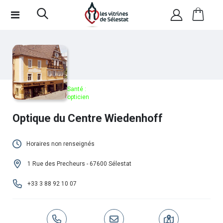
Santé :
opticien
Optique du Centre Wiedenhoff
Horaires non renseignés
Cet établissement n'a pas encore renseigné
1 Rue des Precheurs - 67600 Sélestat
ses horaires.
+33 3 88 92 10 07