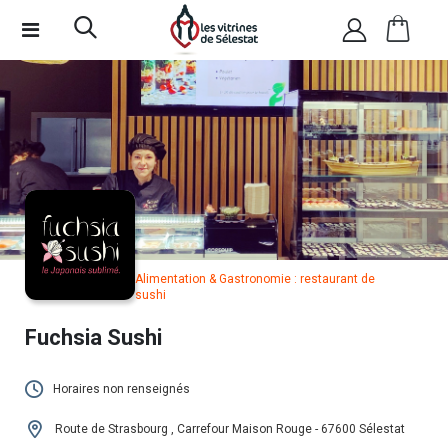
Alimentation & Gastronomie : restaurant de
sushi
Fuchsia Sushi
Horaires non renseignés
Cet établissement n'a pas encore renseigné
Route de Strasbourg , Carrefour Maison Rouge - 67600 Sélestat
ses horaires.