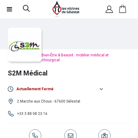
Bien-Être & Beauté : mobilier médical et
chirurgical
S2M Médical
Actuellement Fermé
Lundi :
09h00 -
•
14h00 -
2 Marche aux Choux - 67600 Sélestat
12h00
18h30
+33 3 88 08 23 16
Mardi :
09h00 -
•
14h00 -
12h00
18h30
Mercredi :
09h00 -
•
14h00 -
12h00
18h30