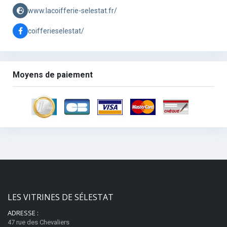
www.lacoifferie-selestat.fr/
coifferieselestat/
Moyens de paiement
LES VITRINES DE SÉLESTAT
ADRESSE :
47 rue des Chevaliers