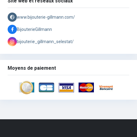
Site web et réseaux sociaux
www.bijouterie-gillmann.com/
BijouterieGillmann
bijouterie_gillmann_selestat/
Moyens de paiement