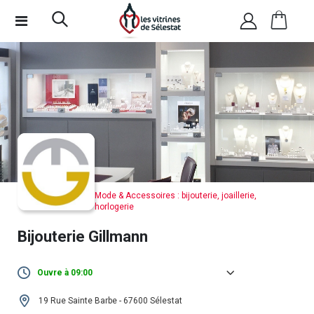
Mode & Accessoires : bijouterie, joaillerie,
horlogerie
Bijouterie Gillmann
Ouvre à 09:00
Lundi :
Fermé
19 Rue Sainte Barbe - 67600 Sélestat