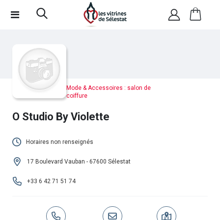
Mode & Accessoires : salon de
coiffure
O Studio By Violette
Horaires non renseignés
Cet établissement n'a pas encore renseigné
17 Boulevard Vauban - 67600 Sélestat
ses horaires.
+33 6 42 71 51 74